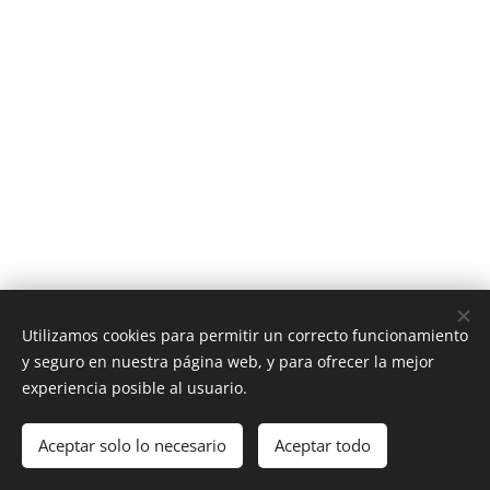
Utilizamos cookies para permitir un correcto funcionamiento
y seguro en nuestra página web, y para ofrecer la mejor
Centro Vipsol
experiencia posible al usuario.
Todos los derechos reservados 2019
Aceptar solo lo necesario
Aceptar todo
Creado con
Webnode
Cookies